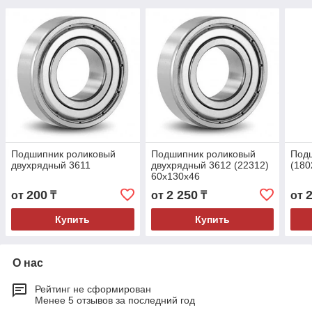
Подшипник роликовый
Подшипник роликовый
Подш
двухрядный 3611
двухрядный 3612 (22312)
(180
60x130x46
200
2 250
от
₸
от
₸
от
Купить
Купить
О нас
Рейтинг не сформирован
Менее 5 отзывов за последний год