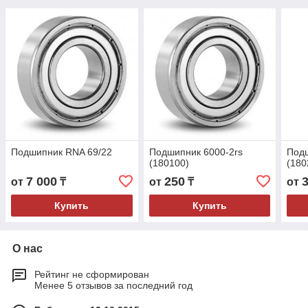
Подшипник RNA 69/22
Подшипник 6000-2rs
Подш
(180100)
(180
7 000
250
от
₸
от
₸
от
Купить
Купить
О нас
Рейтинг не сформирован
Менее 5 отзывов за последний год