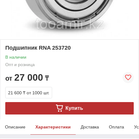
Подшипник RNA 253720
В наличии
Опт и розница
27 000
от
₸
21 600 ₸
от 1000 шт.
Купить
Описание
Характеристики
Доставка
Оплата
Ус