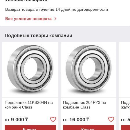
Возврат товара в течение 14 дней по договоренности
Все условия возврата
Подобные товары компании
Подшипник 11KB204N на
Подшипник 204PY3 на
Под
комбайн Class
комбайн Class
жатк
9 000
16 000
от
₸
от
₸
от
Купить
Купить