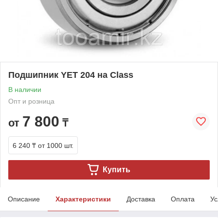
Подшипник YET 204 на Class
В наличии
Опт и розница
7 800
от
₸
6 240 ₸
от 1000 шт.
Купить
Описание
Характеристики
Доставка
Оплата
Ус