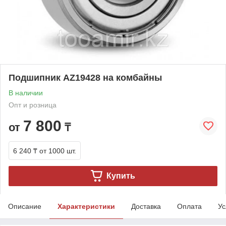
Подшипник AZ19428 на комбайны
В наличии
Опт и розница
7 800
от
₸
6 240 ₸
от 1000 шт.
Купить
Описание
Характеристики
Доставка
Оплата
Ус