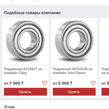
Подобные товары компании
Подшипник AZ19427 на
Подшипник 00310104 на
Под
комбайн Class
комбайн John Deere
на к
7 500
5 000
от
₸
от
₸
от
Купить
Купить
О нас