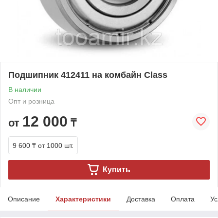
Подшипник 412411 на комбайн Class
В наличии
Опт и розница
12 000
от
₸
9 600 ₸
от 1000 шт.
Купить
Описание
Характеристики
Доставка
Оплата
Ус