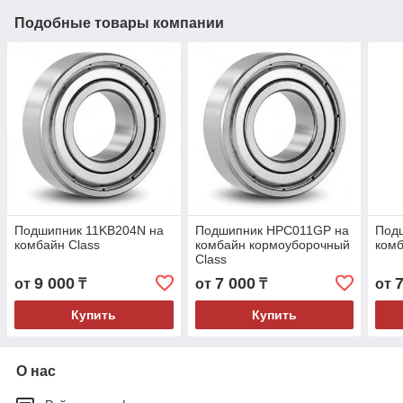
Подобные товары компании
Подшипник 11KB204N на
Подшипник HPC011GP на
Под
комбайн Class
комбайн кормоуборочный
комб
Class
9 000
7 000
от
₸
от
₸
от
Купить
Купить
О нас