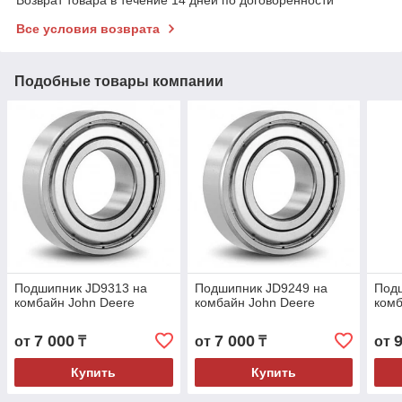
Все условия возврата
Подобные товары компании
Подшипник JD9313 на
Подшипник JD9249 на
Подш
комбайн John Deere
комбайн John Deere
комб
7 000
7 000
от
₸
от
₸
от
Купить
Купить