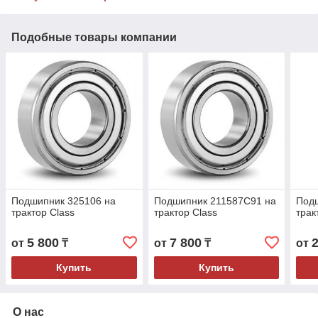
Подобные товары компании
Подшипник 325106 на
Подшипник 211587C91 на
Под
трактор Class
трактор Class
трак
5 800
7 800
от
₸
от
₸
от
Купить
Купить
О нас