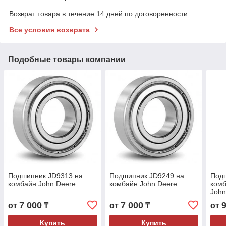
Возврат товара в течение 14 дней по договоренности
Все условия возврата
Подобные товары компании
Подшипник JD9313 на
Подшипник JD9249 на
Подш
комбайн John Deere
комбайн John Deere
ком
John
7 000
7 000
от
₸
от
₸
от
Купить
Купить