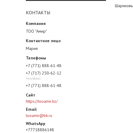
Шариковы
КОНТАКТЫ
ТОО "Амир"
Мария
+7 (771) 888-61-48
+7 (717) 250-62-12
тел/факс
+7 (771) 888-61-48
https://tooamir.kz/
tooamir@bk.ru
+77718886148