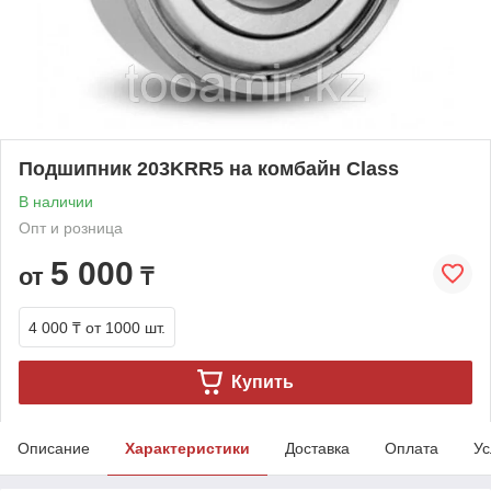
Подшипник 203KRR5 на комбайн Class
В наличии
Опт и розница
5 000
от
₸
4 000 ₸
от 1000 шт.
Купить
Описание
Характеристики
Доставка
Оплата
Ус