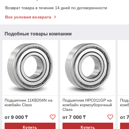
Возврат товара в течение 14 дней по договоренности
Все условия возврата
Подобные товары компании
Подшипник 11KB204N на
Подшипник HPC011GP на
Под
комбайн Class
комбайн кормоуборочный
комб
Class
9 000
7 000
от
₸
от
₸
от
Купить
Купить