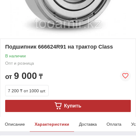
Подшипник 666624R91 на трактор Class
В наличии
Опт и розница
9 000
от
₸
7 200 ₸
от 1000 шт.
Купить
Описание
Характеристики
Доставка
Оплата
Ус