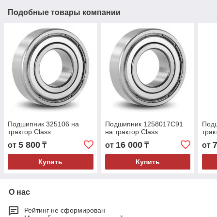
Подобные товары компании
Подшипник 325106 на
Подшипник 1258017C91
Под
трактор Class
на трактор Class
трак
5 800
16 000
от
₸
от
₸
от
Купить
Купить
О нас
Рейтинг не сформирован