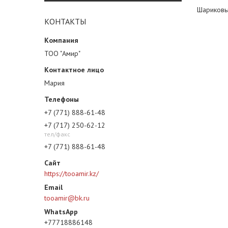
Шариковы
КОНТАКТЫ
ТОО "Амир"
Мария
+7 (771) 888-61-48
+7 (717) 250-62-12
тел/факс
+7 (771) 888-61-48
https://tooamir.kz/
tooamir@bk.ru
+77718886148