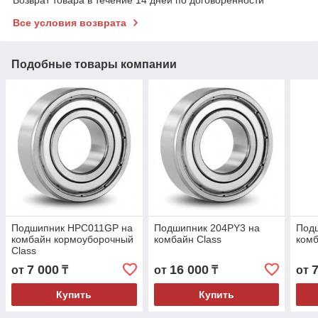
Все условия возврата
Подобные товары компании
Подшипник HPC011GP на
Подшипник 204PY3 на
Под
комбайн кормоуборочный
комбайн Class
комб
Class
7 000
16 000
от
₸
от
₸
от
Купить
Купить