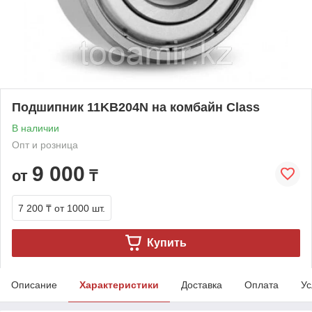
Подшипник 11KB204N на комбайн Class
В наличии
Опт и розница
9 000
от
₸
7 200 ₸
от 1000 шт.
Купить
Описание
Характеристики
Доставка
Оплата
Ус