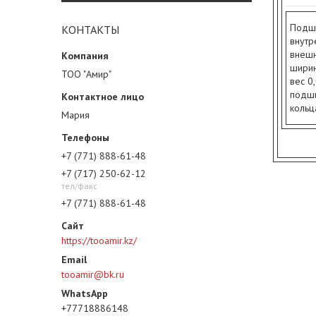
Подши
КОНТАКТЫ
внутр
внешн
ширин
ТОО "Амир"
вес 0,
подши
коль
Мария
+7 (771) 888-61-48
+7 (717) 250-62-12
тел/факс
+7 (771) 888-61-48
https://tooamir.kz/
tooamir@bk.ru
+77718886148