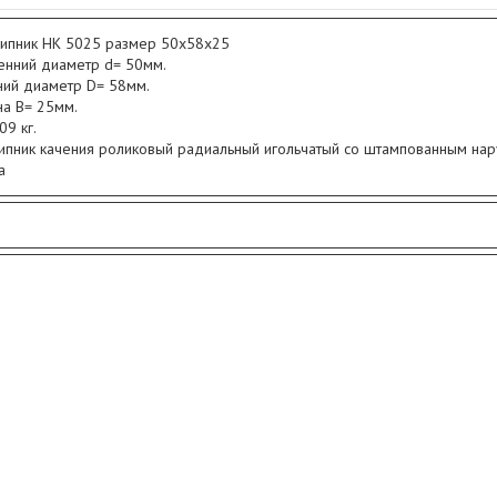
пник НК 5025 размер 50x58x25
енний диаметр d= 50мм.
ий диаметр D= 58мм.
а B= 25мм.
09 кг.
пник качения роликовый радиальный игольчатый со штампованным нар
ца