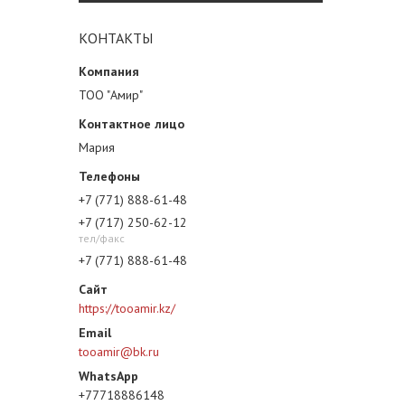
КОНТАКТЫ
ТОО "Амир"
Мария
+7 (771) 888-61-48
+7 (717) 250-62-12
тел/факс
+7 (771) 888-61-48
https://tooamir.kz/
tooamir@bk.ru
+77718886148