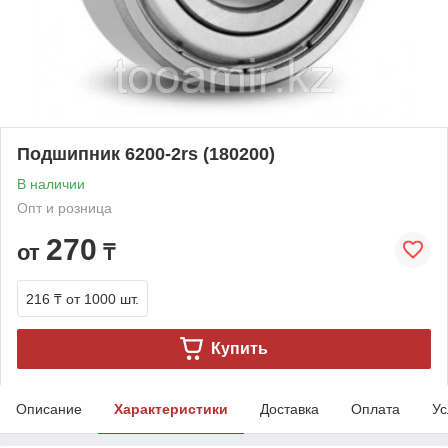
Подшипник 6200-2rs (180200)
В наличии
Опт и розница
270
от
₸
216 ₸
от 1000 шт.
Купить
Описание
Характеристики
Доставка
Оплата
Ус