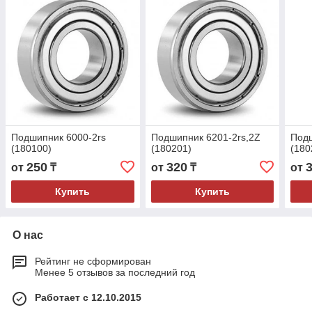
Подшипник 6000-2rs
Подшипник 6201-2rs,2Z
Подш
(180100)
(180201)
(180
250
320
от
₸
от
₸
от
Купить
Купить
О нас
Рейтинг не сформирован
Менее 5 отзывов за последний год
Работает с 12.10.2015