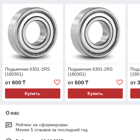
Подшипник 6301-2RS
Подшипник 6301-2RS
Подш
(180301)
(180301)
(180
600
600
от
₸
от
₸
от
Купить
Купить
О нас
Рейтинг не сформирован
Менее 5 отзывов за последний год