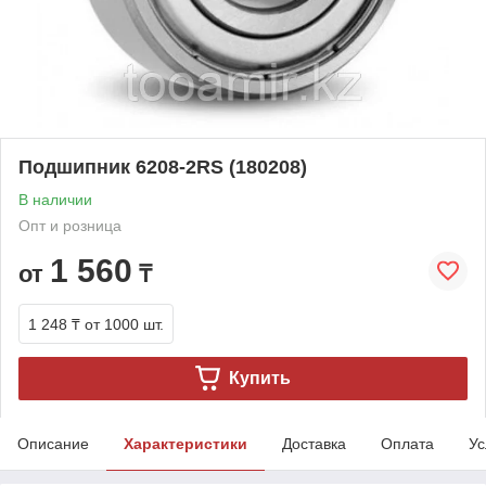
Подшипник 6208-2RS (180208)
В наличии
Опт и розница
1 560
от
₸
1 248 ₸
от 1000 шт.
Купить
Описание
Характеристики
Доставка
Оплата
Ус