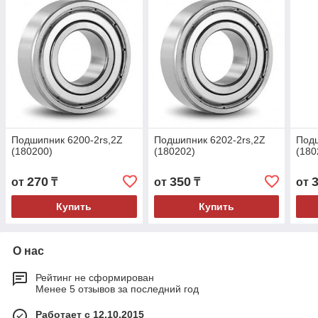
Подшипник 6200-2rs,2Z
Подшипник 6202-2rs,2Z
Подш
(180200)
(180202)
(180
270
350
от
₸
от
₸
от
Купить
Купить
О нас
Рейтинг не сформирован
Менее 5 отзывов за последний год
Работает с 12.10.2015