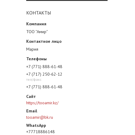
КОНТАКТЫ
ТОО "Амир"
Мария
+7 (771) 888-61-48
+7 (717) 250-62-12
тел/факс
+7 (771) 888-61-48
https://tooamir.kz/
tooamir@bk.ru
+77718886148