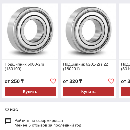
Подшипник 6000-2rs
Подшипник 6201-2rs,2Z
Под
(180100)
(180201)
(801
250
320
от
₸
от
₸
от
Купить
Купить
О нас
Рейтинг не сформирован
Менее 5 отзывов за последний год