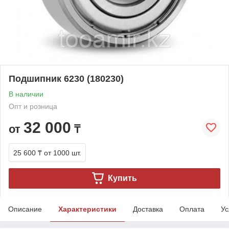
Подшипник 6230 (180230)
В наличии
Опт и розница
32 000
от
₸
25 600 ₸
от 1000 шт.
Купить
Описание
Характеристики
Доставка
Оплата
Ус