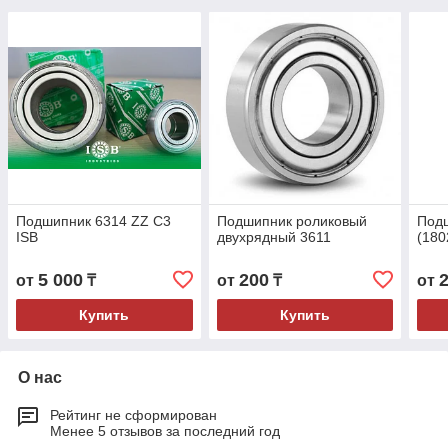
Подшипник 6314 ZZ C3
Подшипник роликовый
Подш
ISB
двухрядный 3611
(180
5 000
200
от
₸
от
₸
от
Купить
Купить
О нас
Рейтинг не сформирован
Менее 5 отзывов за последний год