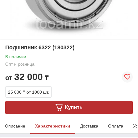
Подшипник 6322 (180322)
В наличии
Опт и розница
32 000
от
₸
25 600 ₸
от 1000 шт.
Купить
Описание
Характеристики
Доставка
Оплата
Ус