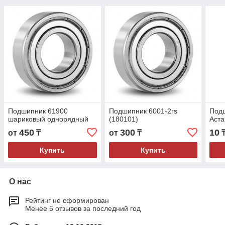
Подшипник 61900
Подшипник 6001-2rs
Подш
шариковый однорядный
(180101)
Аста
450
300
10
от
₸
от
₸
Купить
Купить
О нас
Рейтинг не сформирован
Менее 5 отзывов за последний год