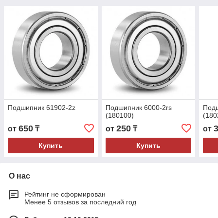
Подшипник 61902-2z
Подшипник 6000-2rs
Подш
(180100)
(180
650
250
от
₸
от
₸
от
Купить
Купить
О нас
Рейтинг не сформирован
Менее 5 отзывов за последний год