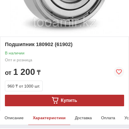
Подшипник 180902 (61902)
В наличии
Опт и розница
1 200
от
₸
960 ₸
от 1000 шт.
Купить
Описание
Характеристики
Доставка
Оплата
Ус