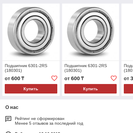
Подшипник 6301-2RS
Подшипник 6301-2RS
Подш
(180301)
(180301)
(180
600
600
от
₸
от
₸
от
Купить
Купить
О нас
Рейтинг не сформирован
Менее 5 отзывов за последний год