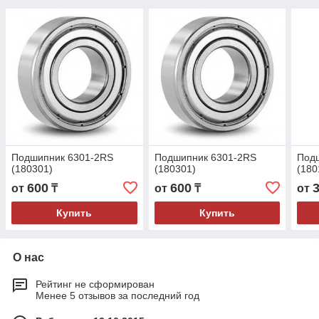
Подшипник 6301-2RS
Подшипник 6301-2RS
Подш
(180301)
(180301)
(180
600
600
от
₸
от
₸
от
Купить
Купить
О нас
Рейтинг не сформирован
Менее 5 отзывов за последний год