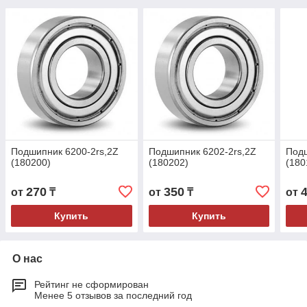
Подшипник 6200-2rs,2Z
Подшипник 6202-2rs,2Z
Подш
(180200)
(180202)
(180
270
350
от
₸
от
₸
от
Купить
Купить
О нас
Рейтинг не сформирован
Менее 5 отзывов за последний год