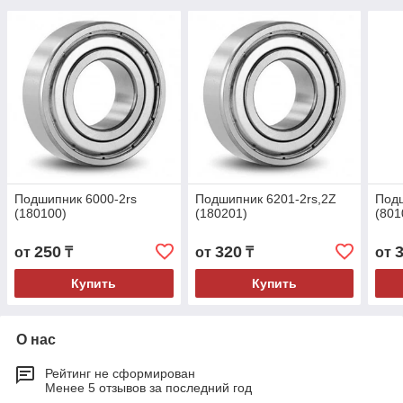
Подшипник 6000-2rs
Подшипник 6201-2rs,2Z
Под
(180100)
(180201)
(801
250
320
от
₸
от
₸
от
Купить
Купить
О нас
Рейтинг не сформирован
Менее 5 отзывов за последний год