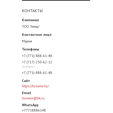
КОНТАКТЫ
ТОО "Амир"
Мария
+7 (771) 888-61-48
+7 (717) 250-62-12
тел/факс
+7 (771) 888-61-48
https://tooamir.kz/
tooamir@bk.ru
+77718886148