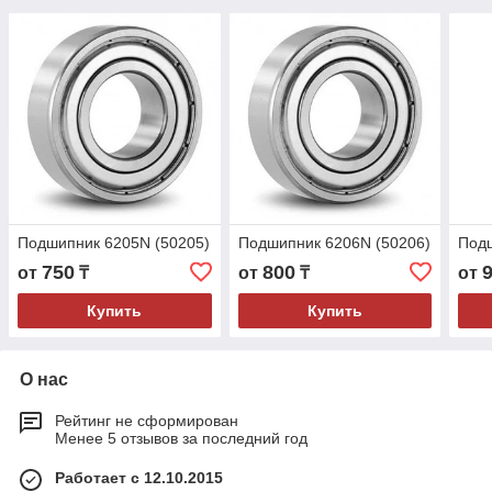
Подшипник 6205N (50205)
Подшипник 6206N (50206)
Подш
750
800
от
₸
от
₸
от
Купить
Купить
О нас
Рейтинг не сформирован
Менее 5 отзывов за последний год
Работает с 12.10.2015