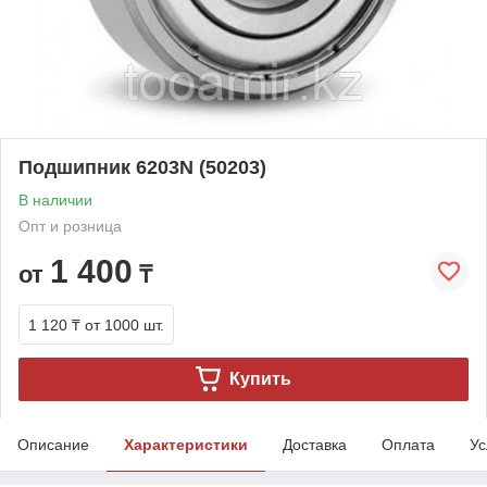
Подшипник 6203N (50203)
В наличии
Опт и розница
1 400
от
₸
1 120 ₸
от 1000 шт.
Купить
Описание
Характеристики
Доставка
Оплата
Ус