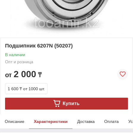
Подшипник 6207N (50207)
В наличии
Опт и розница
2 000
от
₸
1 600 ₸
от 1000 шт.
Купить
Описание
Характеристики
Доставка
Оплата
Ус