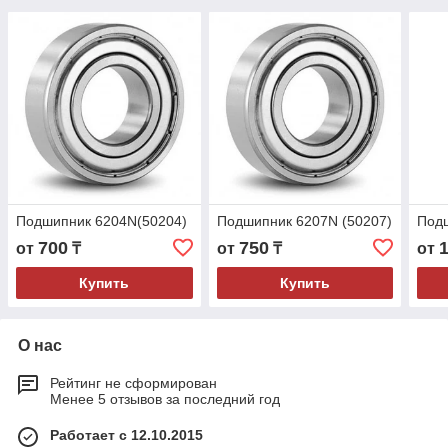
Подшипник 6204N(50204)
Подшипник 6207N (50207)
Подш
700
750
от
₸
от
₸
от
Купить
Купить
О нас
Рейтинг не сформирован
Менее 5 отзывов за последний год
Работает с 12.10.2015