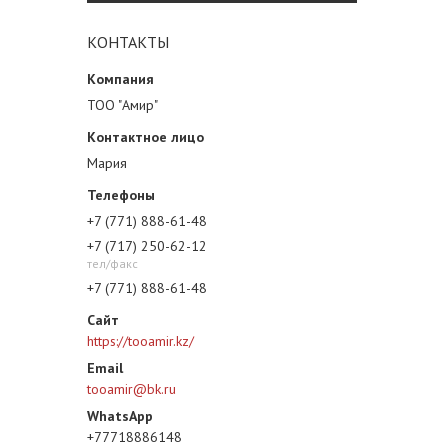
КОНТАКТЫ
ТОО "Амир"
Мария
+7 (771) 888-61-48
+7 (717) 250-62-12
тел/факс
+7 (771) 888-61-48
https://tooamir.kz/
tooamir@bk.ru
+77718886148