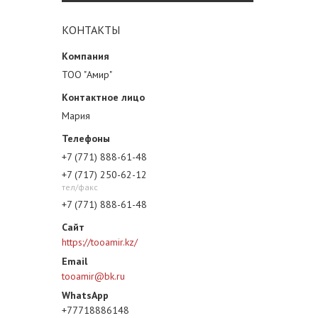
КОНТАКТЫ
ТОО "Амир"
Мария
+7 (771) 888-61-48
+7 (717) 250-62-12
тел/факс
+7 (771) 888-61-48
https://tooamir.kz/
tooamir@bk.ru
+77718886148