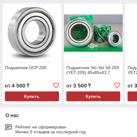
Подшипник UCP 206
Подшипник Yel-Yet SA 209
Подш
(YET-209) 45x85x43,7
YET2
4 500
3 500
от
₸
от
₸
от
Купить
Купить
О нас
Рейтинг не сформирован
Менее 5 отзывов за последний год