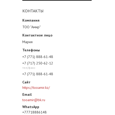
КОНТАКТЫ
ТОО "Амир"
Мария
+7 (771) 888-61-48
+7 (717) 250-62-12
тел/факс
+7 (771) 888-61-48
https://tooamir.kz/
tooamir@bk.ru
+77718886148