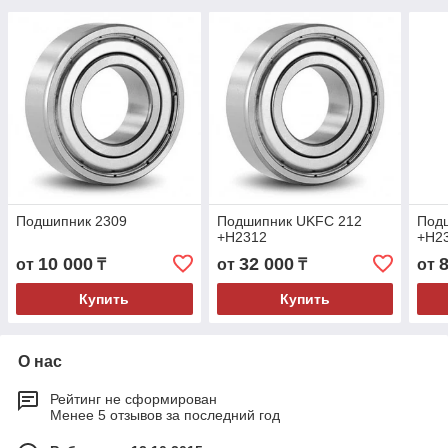
Подшипник 2309
Подшипник UKFC 212
Под
+H2312
+H2
10 000
32 000
от
₸
от
₸
от
Купить
Купить
О нас
Рейтинг не сформирован
Менее 5 отзывов за последний год