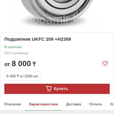
Подшипник UKFC 209 +H2309
В наличии
Опт и розница
8 000
от
₸
6 400 ₸
от 1000 шт.
Купить
Описание
Характеристики
Доставка
Оплата
Ус