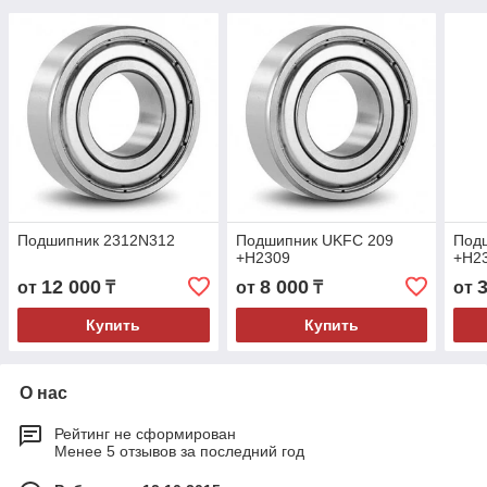
Подшипник 2312N312
Подшипник UKFC 209
Под
+H2309
+H2
12 000
8 000
от
₸
от
₸
от
Купить
Купить
О нас
Рейтинг не сформирован
Менее 5 отзывов за последний год