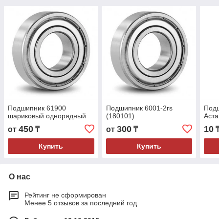
Подшипник 61900
Подшипник 6001-2rs
Подш
шариковый однорядный
(180101)
Аста
450
300
10
от
₸
от
₸
Купить
Купить
О нас
Рейтинг не сформирован
Менее 5 отзывов за последний год