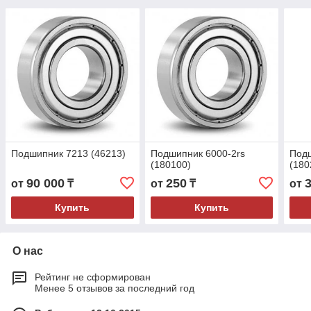
Подшипник 7213 (46213)
Подшипник 6000-2rs
Подш
(180100)
(180
90 000
250
от
₸
от
₸
от
Купить
Купить
О нас
Рейтинг не сформирован
Менее 5 отзывов за последний год