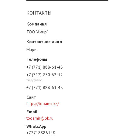
КОНТАКТЫ
ТОО "Амир"
Мария
+7 (771) 888-61-48
+7 (717) 250-62-12
тел/факс
+7 (771) 888-61-48
https://tooamir.kz/
tooamir@bk.ru
+77718886148