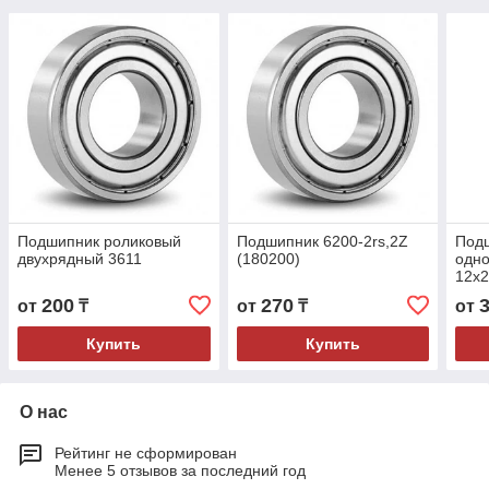
Подшипник роликовый
Подшипник 6200-2rs,2Z
Под
двухрядный 3611
(180200)
одно
12x
200
270
от
₸
от
₸
от
Купить
Купить
О нас
Рейтинг не сформирован
Менее 5 отзывов за последний год