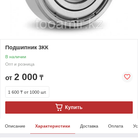
Подшипник 3КК
В наличии
Опт и розница
2 000
от
₸
1 600 ₸
от 1000 шт.
Купить
Описание
Характеристики
Доставка
Оплата
Ус