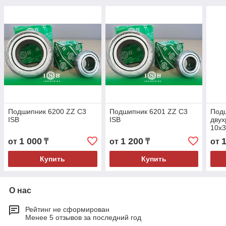
Подшипник 6200 ZZ C3
Подшипник 6201 ZZ C3
Под
ISB
ISB
дву
10x
1 000
1 200
от
₸
от
₸
от
Купить
Купить
О нас
Рейтинг не сформирован
Менее 5 отзывов за последний год