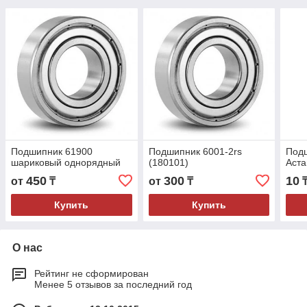
Подшипник 61900
Подшипник 6001-2rs
Подш
шариковый однорядный
(180101)
Аста
450
300
10
от
₸
от
₸
Купить
Купить
О нас
Рейтинг не сформирован
Менее 5 отзывов за последний год