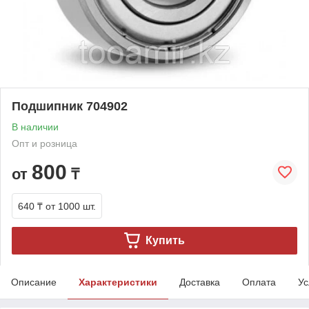
Подшипник 704902
В наличии
Опт и розница
800
от
₸
640 ₸
от 1000 шт.
Купить
Описание
Характеристики
Доставка
Оплата
Ус