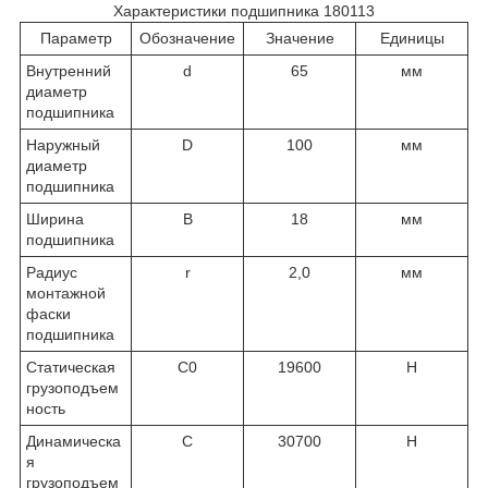
Характеристики подшипника 180113
Параметр
Обозначение
Значение
Единицы
Внутренний
d
65
мм
диаметр
подшипника
Наружный
D
100
мм
диаметр
подшипника
Ширина
В
18
мм
подшипника
Радиус
r
2,0
мм
монтажной
фаски
подшипника
Статическая
C
0
19600
Н
грузоподъем
ность
Динамическа
C
30700
Н
я
грузоподъем