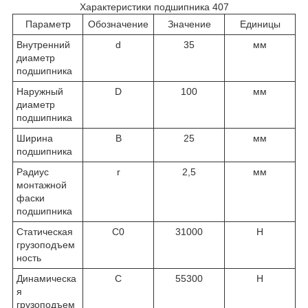
Характеристики подшипника 407
Параметр
Обозначение
Значение
Единицы
Внутренний
d
35
мм
диаметр
подшипника
Наружный
D
100
мм
диаметр
подшипника
Ширина
В
25
мм
подшипника
Радиус
r
2,5
мм
монтажной
фаски
подшипника
Статическая
C
0
31000
Н
грузоподъем
ность
Динамическа
C
55300
Н
я
грузоподъем