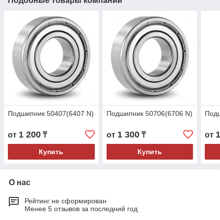
Подобные товары компании
Подшипник 50407(6407 N)
Подшипник 50706(6706 N)
Под
1 200
1 300
от
₸
от
₸
от
Купить
Купить
О нас
Рейтинг не сформирован
Менее 5 отзывов за последний год