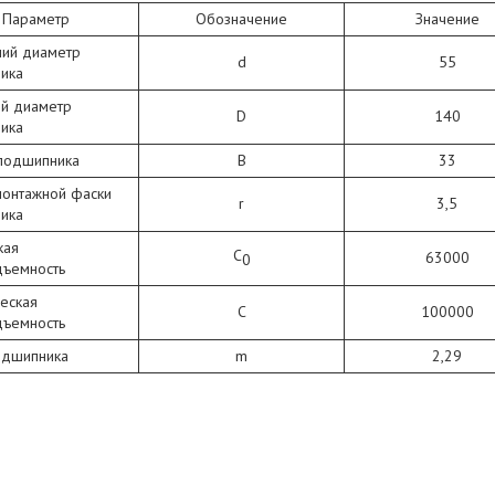
Параметр
Обозначение
Значение
ний диаметр
d
55
ика
й диаметр
D
140
ика
подшипника
В
33
монтажной фаски
r
3,5
ика
кая
C
63000
0
дъемность
еская
C
100000
дъемность
одшипника
m
2,29