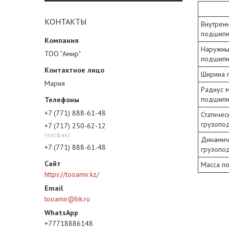
КОНТАКТЫ
Внутрен
подшипн
Наружны
ТОО "Амир"
подшипн
Ширина 
Мария
Радиус 
подшипн
+7 (771) 888-61-48
Статичес
грузопо
+7 (717) 250-62-12
тел/факс
Динамич
+7 (771) 888-61-48
грузопо
Масса п
https://tooamir.kz/
tooamir@bk.ru
+77718886148