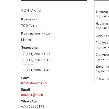
КОНТАКТЫ
Внутрен
подшипн
Наружны
ТОО "Амир"
подшипн
Ширина 
Мария
Радиус 
подшипн
+7 (771) 888-61-48
Статичес
грузопо
+7 (717) 250-62-12
тел/факс
Динамич
+7 (771) 888-61-48
грузопо
Масса п
https://tooamir.kz/
tooamir@bk.ru
+77718886148