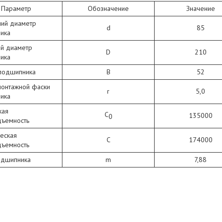
Параметр
Обозначение
Значение
ний диаметр
d
85
ика
й диаметр
D
210
ика
подшипника
В
52
монтажной фаски
r
5,0
ика
кая
C
135000
0
дъемность
еская
C
174000
дъемность
одшипника
m
7,88