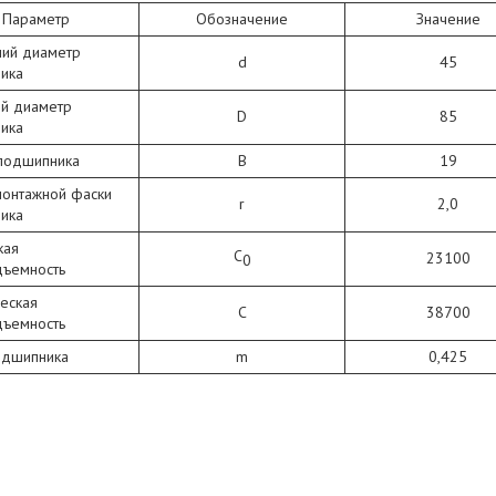
Параметр
Обозначение
Значение
ний диаметр
d
45
ика
й диаметр
D
85
ика
подшипника
В
19
монтажной фаски
r
2,0
ика
кая
C
23100
0
дъемность
еская
C
38700
дъемность
одшипника
m
0,425