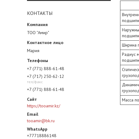
КОНТАКТЫ
Внутрен
подшипн
Наружны
ТОО "Амир"
подшипн
Ширина 
Мария
Радиус 
подшипн
+7 (771) 888-61-48
Статичес
грузопо
+7 (717) 250-62-12
тел/факс
Динамич
+7 (771) 888-61-48
грузопо
Масса п
https://tooamir.kz/
tooamir@bk.ru
+77718886148