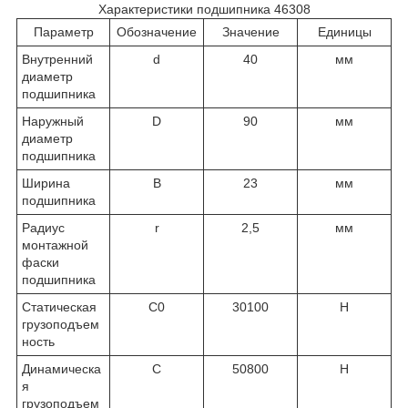
Характеристики подшипника 46308
Параметр
Обозначение
Значение
Единицы
Внутренний
d
40
мм
диаметр
подшипника
Наружный
D
90
мм
диаметр
подшипника
Ширина
В
23
мм
подшипника
Радиус
r
2,5
мм
монтажной
фаски
подшипника
Статическая
C
0
30100
Н
грузоподъем
ность
Динамическа
C
50800
Н
я
грузоподъем