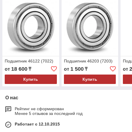
Подшипник 46122 (7022)
Подшипник 46203 (7203)
Подш
18 600
1 500
от
₸
от
₸
от
Купить
Купить
О нас
Рейтинг не сформирован
Менее 5 отзывов за последний год
Работает с 12.10.2015