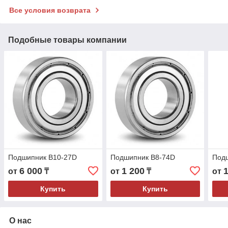
Все условия возврата
Подобные товары компании
Подшипник B10-27D
Подшипник B8-74D
Под
6 000
1 200
от
₸
от
₸
от
Купить
Купить
О нас