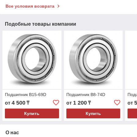
Все условия возврата
Подобные товары компании
Подшипник B15-69D
Подшипник B8-74D
Под
4 500
1 200
от
₸
от
₸
от
Купить
Купить
О нас